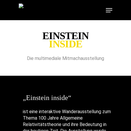
Skip
Menu
to
main
content
EINSTEIN
INSIDE
Die multimediale Mitmachausstellung
„Einstein inside“
ist eine interaktive Wanderausstellung zum
Thema 100 Jahre Allgemeine
Relativitätstheorie und ihre Bedeutung in
der heutigen Zeit. Die Ausstellung wurde