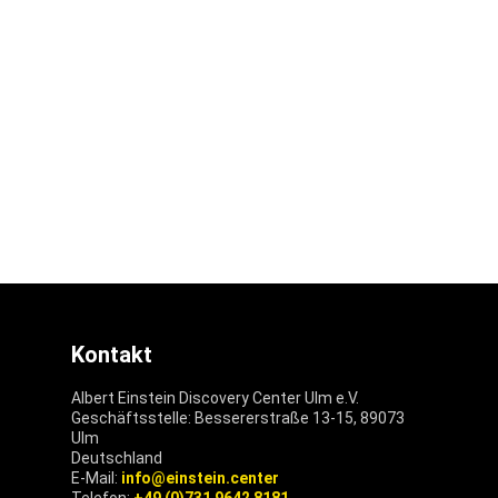
Kontakt
Albert Einstein Discovery Center Ulm e.V.
Geschäftsstelle: Bessererstraße 13-15, 89073
Ulm
Deutschland
E-Mail:
info@einstein.center