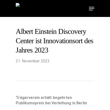
Skip
Menu
to
main
content
Albert Einstein Discovery
Center ist Innovationsort des
Jahres 2023
21. November 2023
Trägerverein erhält begehrten
Publikumspreis bei Verleihung in Berlin