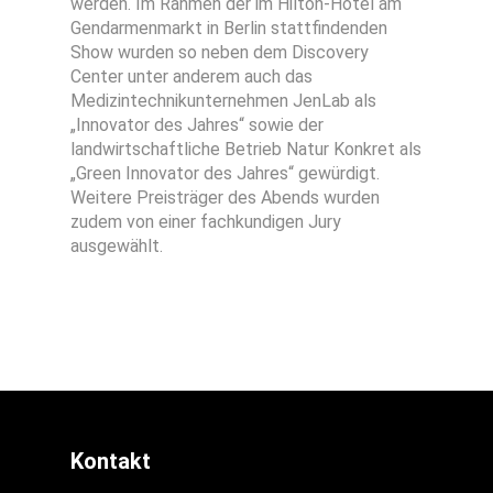
werden. Im Rahmen der im Hilton-Hotel am
Gendarmenmarkt in Berlin stattfindenden
Show wurden so neben dem Discovery
Center unter anderem auch das
Medizintechnikunternehmen JenLab als
„Innovator des Jahres“ sowie der
landwirtschaftliche Betrieb Natur Konkret als
„Green Innovator des Jahres“ gewürdigt.
Weitere Preisträger des Abends wurden
zudem von einer fachkundigen Jury
ausgewählt.
Kontakt