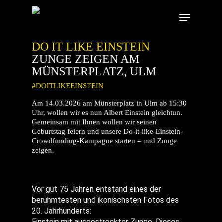
Skip
Menu
to
main
content
DO IT LIKE EINSTEIN
ZUNGE ZEIGEN AM
MÜNSTERPLATZ, ULM
#DOITLIKEEINSTEIN
Am 14.03.2026 am Münsterplatz in Ulm ab 15:30
Uhr, wollen wir es nun Albert Einstein gleichtun.
Gemeinsam mit Ihnen wollen wir seinen
Geburtstag feiern und unsere Do-it-like-Einstein-
Crowdfunding-Kampagne starten – und Zunge
zeigen.
Vor gut 75 Jahren entstand eines der
berühmtesten und ikonischsten Fotos des
20. Jahrhunderts:
Einstein mit ausgestreckter Zunge. Dieses